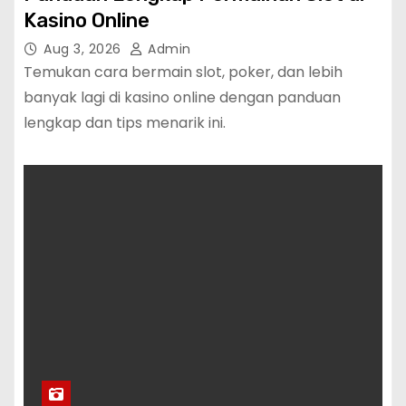
Kasino Online
Aug 3, 2026
Admin
Temukan cara bermain slot, poker, dan lebih
banyak lagi di kasino online dengan panduan
lengkap dan tips menarik ini.