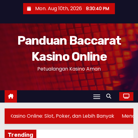
S
Mon. Aug 10th, 2026
8:30:41 PM
k
i
p
Panduan Baccarat
t
o
Kasino Online
c
o
Petualangan Kasino Aman
n
t
e
n
t
Online: Slot, Poker, dan Lebih Banyak
Menangkan Jackp
Trending