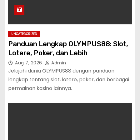
UNCATEGORIZED
Panduan Lengkap OLYMPUS88: Slot,
Lotere, Poker, dan Lebih
Aug 7, 2026
Admin
Jelajahi dunia OLYMPUS88 dengan panduan
lengkap tentang slot, lotere, poker, dan berbagai
permainan kasino lainnya.