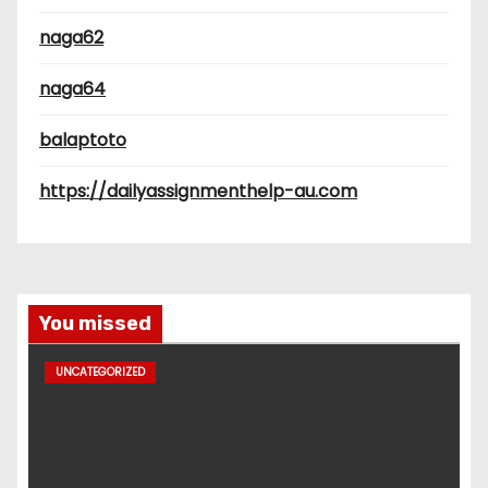
naga62
naga64
balaptoto
https://dailyassignmenthelp-au.com
You missed
UNCATEGORIZED