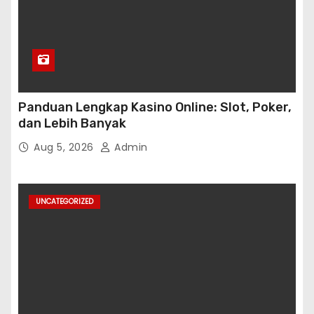
Panduan Lengkap Kasino Online: Slot, Poker,
dan Lebih Banyak
Aug 5, 2026
Admin
UNCATEGORIZED