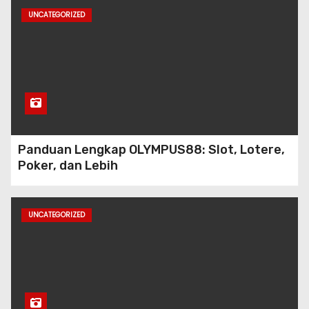
UNCATEGORIZED
Panduan Lengkap OLYMPUS88: Slot, Lotere,
Poker, dan Lebih
UNCATEGORIZED