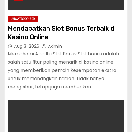
UNCATEGORIZED
Mendapatkan Slot Bonus Terbaik di
Kasino Online
Aug 3, 2026
Admin
Memahami Apa Itu Slot Bonus Slot bonus adalah
salah satu fitur paling menarik di kasino online
yang memberikan pemain kesempatan ekstra
untuk memenangkan hadiah. Tidak hanya
menghibur, tetapi juga memberikan…