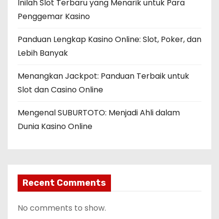
Inilah Slot Terbaru yang Menarik untuk Para
t
Penggemar Kasino
i
Panduan Lengkap Kasino Online: Slot, Poker, dan
o
Lebih Banyak
n
Menangkan Jackpot: Panduan Terbaik untuk
Slot dan Casino Online
Mengenal SUBURTOTO: Menjadi Ahli dalam
Dunia Kasino Online
Recent Comments
No comments to show.